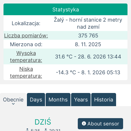
Statystyka
Žalý - horní stanice 2 metry
Lokalizacja:
nad zemí
Liczba pomiarów:
375 765
Mierzona od:
8. 11. 2025
Wysoka
31.6 °C - 28. 6. 2026 13:44
temperatura:
Niska
-14.3 °C - 8. 1. 2026 05:13
temperatura:
Obecnie
Days
Months
Years
Historia
DZIŚ
About sensor
5:35
20:31