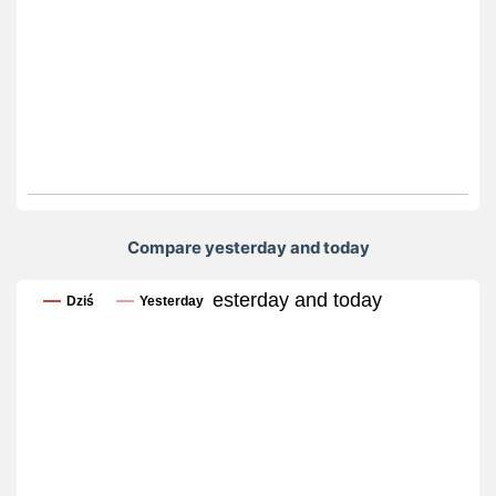
Compare yesterday and today
Compare yesterday and today
Dziś
Yesterday