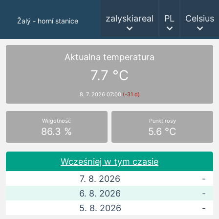
zalyskiareal
PL
Celsius
Žalý - horní stanice
Aktualna temperatura
7.7 °C
8. 7. 2026 07:00
(-31 d)
Wilgotność
Punkt rosy
86.3 %
5.6 °C
Wcześniej w tym czasie
7. 8. 2026
-
6. 8. 2026
-
5. 8. 2026
-